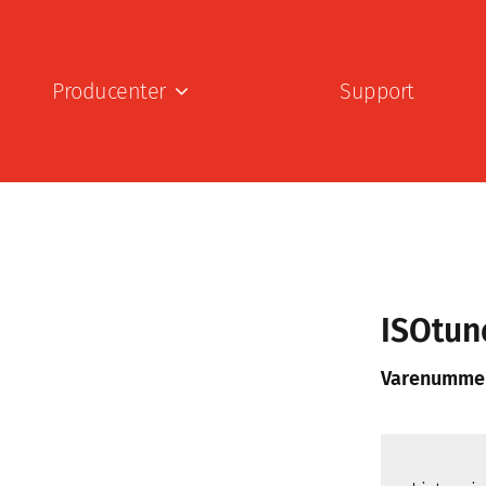
Producenter
Support
ISOtun
Varenumme