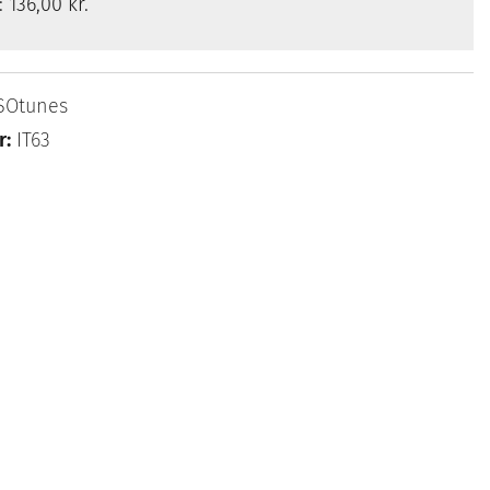
s:
136,00 kr.
SOtunes
r:
IT63