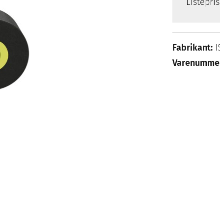
Listepri
Fabrikant:
I
Varenumme