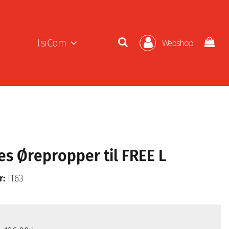
IsiCom
Webshop
es Ørepropper til FREE L
r:
IT63