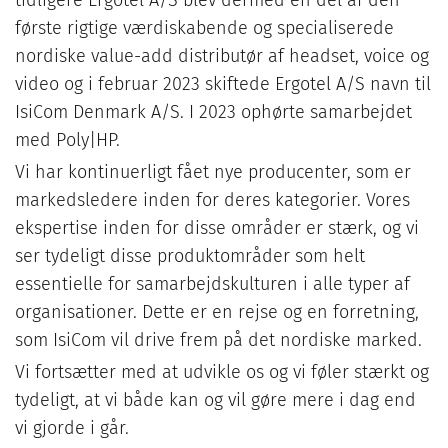
tidligere Ergotel A/S blev dermed en del af den
første rigtige værdiskabende og specialiserede
nordiske value-add distributør af headset, voice og
video og i februar 2023 skiftede Ergotel A/S navn til
IsiCom Denmark A/S. I 2023 ophørte samarbejdet
med Poly|HP.
Vi har kontinuerligt fået nye producenter, som er
markedsledere inden for deres kategorier. Vores
ekspertise inden for disse områder er stærk, og vi
ser tydeligt disse produktområder som helt
essentielle for samarbejdskulturen i alle typer af
organisationer. Dette er en rejse og en forretning,
som IsiCom vil drive frem på det nordiske marked.
Vi fortsætter med at udvikle os og vi føler stærkt og
tydeligt, at vi både kan og vil gøre mere i dag end
vi gjorde i går.