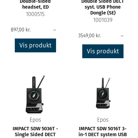
Double-sided
Double Sided DECT
headset, ED
syst. USB Phone
Dongle (SE)
1000515
1001039
Vis produkt
Vis produkt
Epos
Epos
IMPACT SDW 5036T -
IMPACT SDW 5016T 3-
Single Sided DECT
in-1 DECT system USB