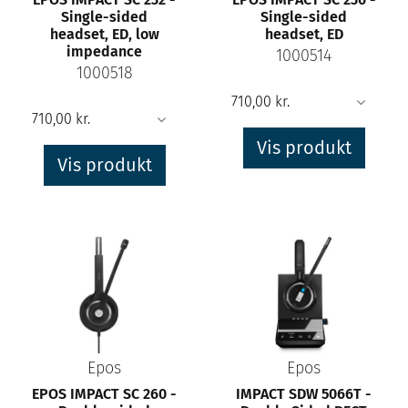
Single-sided
Single-sided
headset, ED, low
headset, ED
impedance
1000514
1000518
Vis produkt
Vis produkt
Epos
Epos
EPOS IMPACT SC 260 -
IMPACT SDW 5066T -