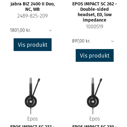
Jabra BIZ 2400 II Duo,
EPOS IMPACT SC 262 -
NC, WB
Double-sided
headset, ED, low
2489-825-209
impedance
1000519
Vis produkt
Vis produkt
Epos
Epos
EPOS IMPACT SC 232 -
EPOS IMPACT SC 230 -