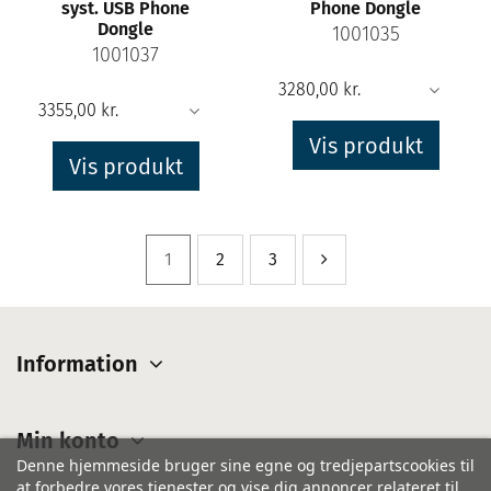
syst. USB Phone
Phone Dongle
Dongle
1001035
1001037
Vis produkt
Vis produkt
1
2
3
Information
Min konto
Denne hjemmeside bruger sine egne og tredjepartscookies til
at forbedre vores tjenester og vise dig annoncer relateret til