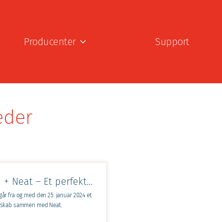
Producenter
Support
eder
IsiCom + Neat – Et perfekt match
år fra og med den 25. januar 2024 et
rskab sammen med Neat.