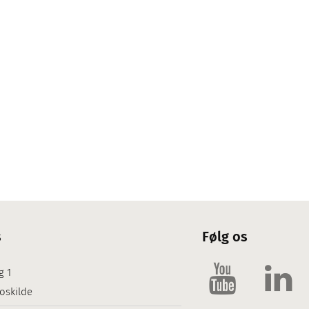
s
Følg os
g 1
oskilde