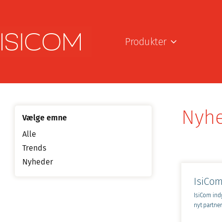
Produkter
Nyh
Vælge emne
Alle
Trends
Nyheder
IsiCom indg
nyt partne