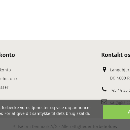
konto
Kontakt o
 konto
Langebjer
DK-4000 R
ehistorik
sser
+45 44 35 
salg@isic
 forbedre vores tjenester og vise dig annoncer
. For at give dit samtykke til dets brug skal du
©
IsiCom Denmark A/S
- Alle rettigheder forbeholdes