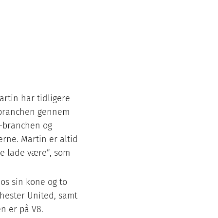
rtin har tidligere
i branchen gennem
T-branchen og
erne. Martin er altid
ke lade være”, som
hos sin kone og to
chester United, samt
n er på V8.