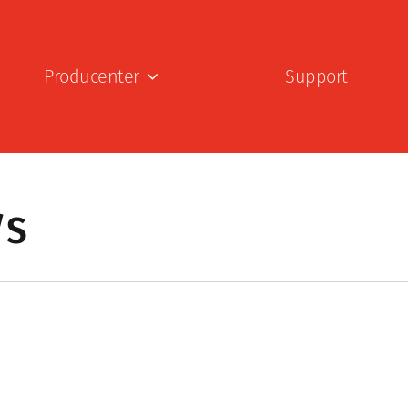
Producenter
Support
/S