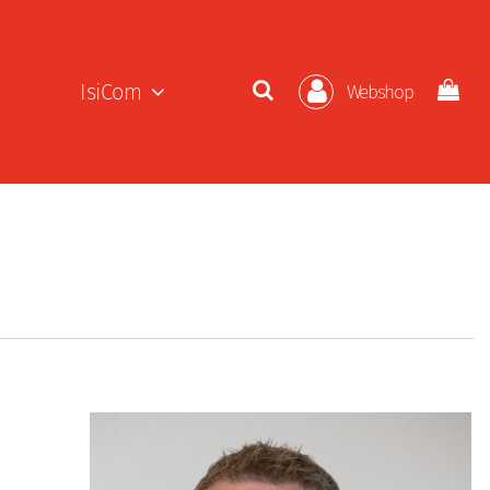
IsiCom
Webshop