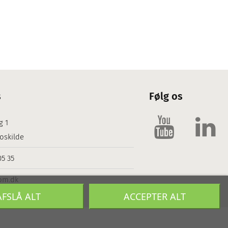
s
Følg os
g 1
oskilde
05 35
om.dk
AFSLÅ ALT
ACCEPTER ALT