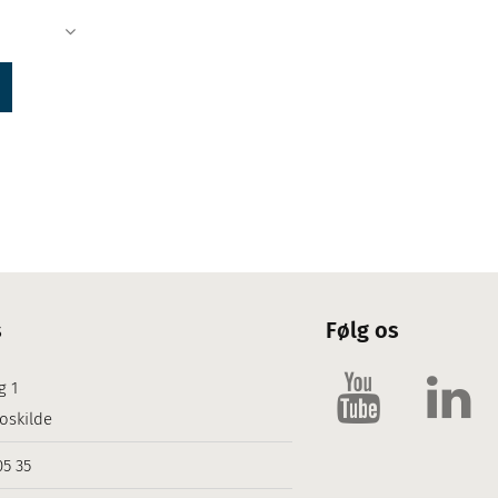
s
Følg os
g 1
oskilde
05 35