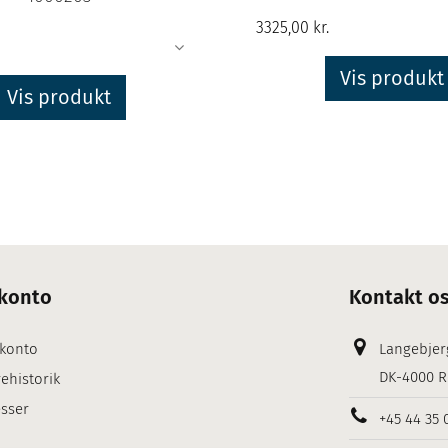
Vis produkt
Vis produkt
konto
Kontakt o
 konto
Langebjer
DK-4000 R
ehistorik
sser
+45 44 35 