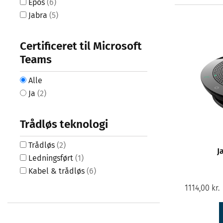
Epos
(6)
Jabra
(5)
Certificeret til Microsoft
Teams
Alle
Ja
(2)
Trådløs teknologi
Trådløs
(2)
J
Ledningsført
(1)
Kabel & trådløs
(6)