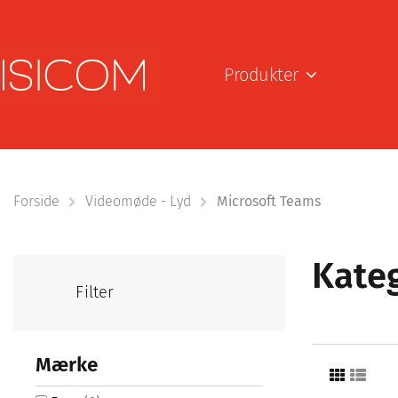
Produkter
Forside
Videomøde - Lyd
Microsoft Teams
Kateg
Filter
Mærke