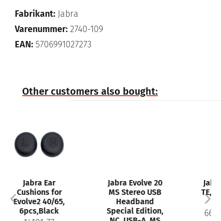
Fabrikant:
Jabra
Varenummer:
2740-109
EAN:
5706991027273
Other customers also bought:
Jabra Evolve 20
Jabra Evolve 65
r
MS Stereo USB
TE, Link 390a UC
5,
Headband
Stereo
Special Edition,
6699-839-409
NC, USB-A, MS