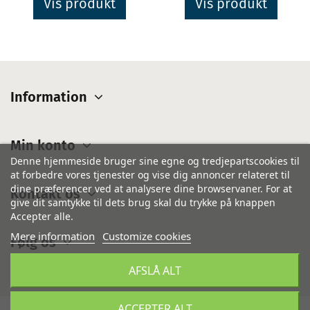
Vis produkt
Vis produkt
Information
Min konto
Denne hjemmeside bruger sine egne og tredjepartscookies til
at forbedre vores tjenester og vise dig annoncer relateret til
dine præferencer ved at analysere dine browservaner. For at
Kontakt os
give dit samtykke til dets brug skal du trykke på knappen
Accepter alle.
Mere information
Customize cookies
Følg os
AFSLÅ ALT
ACCEPTER ALT