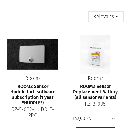
Relevans
Roomz
Roomz
ROOMZ Sensor
ROOMZ Sensor
Huddle Incl. software
Replacement Battery
subscription (1 year
(all sensor variants)
"HUDDLE")
RZ-B-005
RZ-S-002-HUDDLE-
PRO