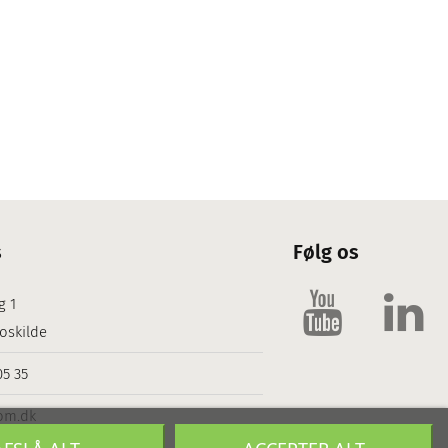
s
Følg os
g 1
oskilde
05 35
om.dk