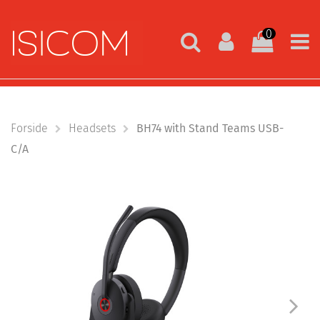
0
Forside
Headsets
BH74 with Stand Teams USB-
C/A