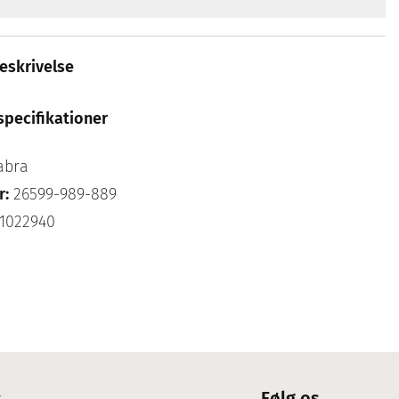
eskrivelse
specifikationer
abra
r:
26599-989-889
1022940
s
Følg os