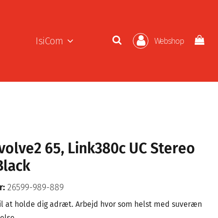
IsiCom
Webshop
volve2 65, Link380c UC Stereo
Black
r:
26599-989-889
il at holde dig adræt. Arbejd hvor som helst med suveræn
else.