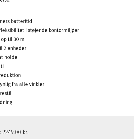
imers batteritid
 fleksibilitet i støjende kontormiljøer
 op til 30 m
til 2 enheder
at holde
ti
jreduktion
ynlig fra alle vinkler
estil
adning
s:
2249,00 kr.