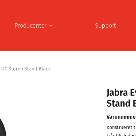
Producenter
Support
c UC Stereo Stand Black
Jabra E
Stand 
Varenumme
Konstrueret t
trådløs lydyd