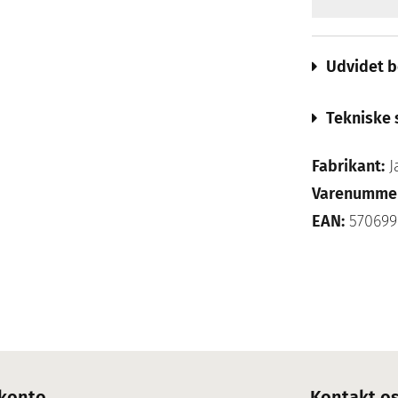
Udvidet b
Tekniske 
Fabrikant:
J
Varenumme
EAN:
570699
konto
Kontakt o