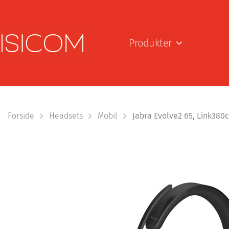
Produkter
Forside
Headsets
Mobil
Jabra Evolve2 65, Link380