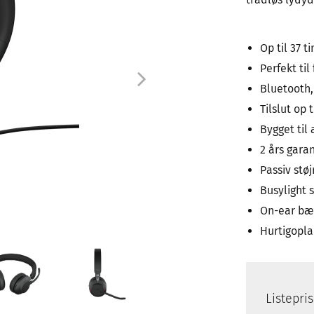
Op til 37 t
Perfekt til
Bluetooth,
Tilslut op 
Bygget til 
2 års garan
Passiv stø
Busylight s
On-ear bær
Hurtigopl
Listepri