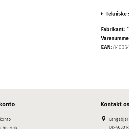
Tekniske 
Fabrikant:
E
Varenumme
EAN:
840064
konto
Kontakt o
 konto
Langebjer
DK-4000 R
ehistorik