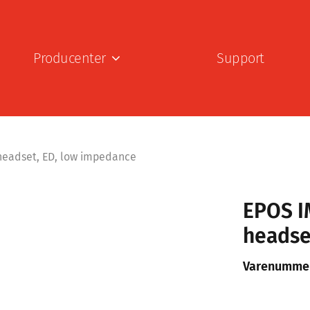
Producenter
Support
 headset, ED, low impedance
EPOS I
headse
Varenumme