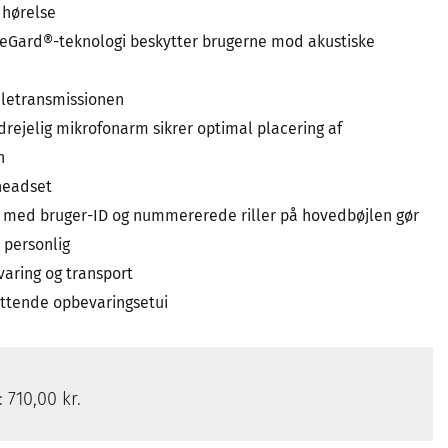
 hørelse
eGard®-teknologi beskytter brugerne mod akustiske
aletransmissionen
 drejelig mikrofonarm sikrer optimal placering af
n
 headset
 med bruger-ID og nummererede riller på hovedbøjlen gør
 personlig
aring og transport
ttende opbevaringsetui
s:
710,00 kr.