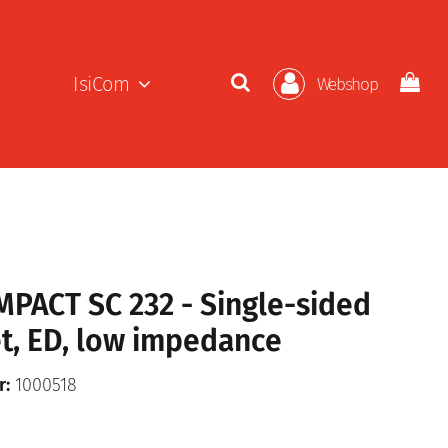
IsiCom
Webshop
MPACT SC 232 - Single-sided
t, ED, low impedance
r:
1000518