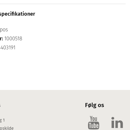
specifikationer
pos
r:
1000518
403191
s
Følg os
g 1
oskilde