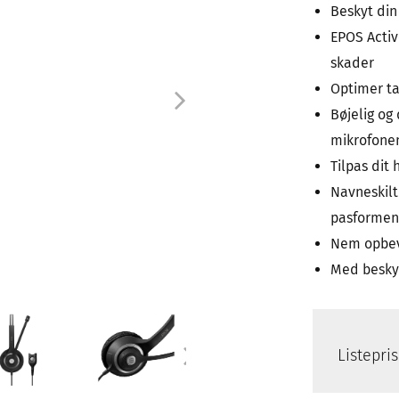
Beskyt din
EPOS Activ
skader
Optimer t
Bøjelig og
mikrofone
Tilpas dit
Navneskilt
pasformen
Nem opbev
Med besky
Listepri