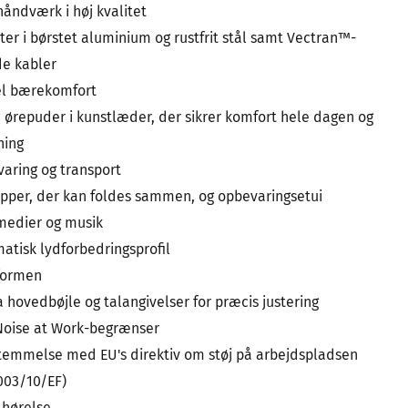
håndværk i høj kvalitet
r i børstet aluminium og rustfrit stål samt Vectran™-
de kabler
el bærekomfort
ørepuder i kunstlæder, der sikrer komfort hele dagen og
ning
aring og transport
per, der kan foldes sammen, og opbevaringsetui
medier og musik
tisk lydforbedringsprofil
formen
 hovedbøjle og talangivelser for præcis justering
Noise at Work-begrænser
temmelse med EU's direktiv om støj på arbejdspladsen
2003/10/EF)
 hørelse