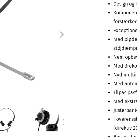
Design og 
Komponente
forstærke
Exception
Med bløde 
støjdæmp
Nem opbev
Med ørekop
Nyd multi
Med automa
Tilpas pas
Med ekstra
Justerbar 
I overenss
(direktiv 
Beskyt din