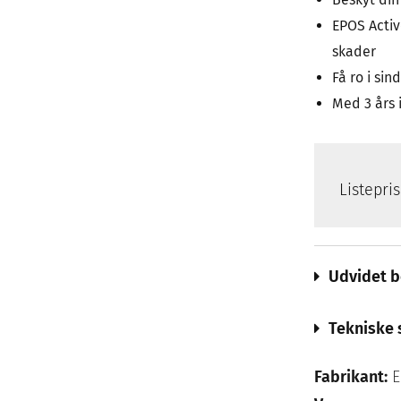
EPOS Activ
skader
Få ro i sin
Med 3 års 
Listepri
Udvidet b
Tekniske 
Fabrikant:
E