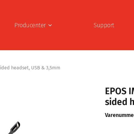
Producenter
Support
sided headset, USB & 3,5mm
EPOS I
sided 
Varenumme