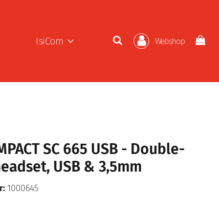
IsiCom
Webshop
MPACT SC 665 USB - Double-
headset, USB & 3,5mm
r:
1000645