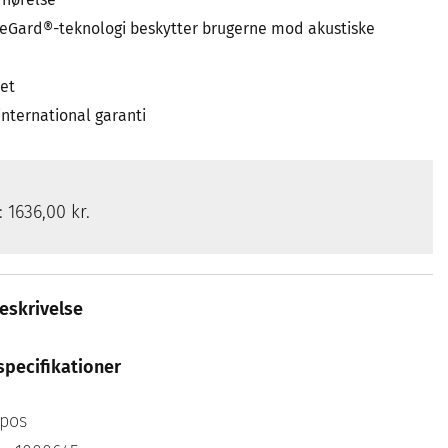
eGard®-teknologi beskytter brugerne mod akustiske
det
international garanti
s:
1636,00 kr.
eskrivelse
specifikationer
pos