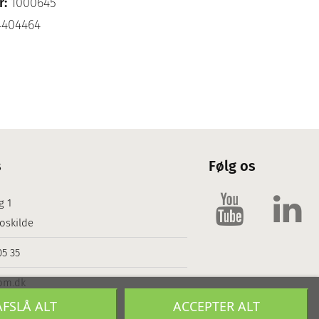
r:
1000645
4404464
s
Følg os
g 1
oskilde
05 35
om.dk
AFSLÅ ALT
ACCEPTER ALT