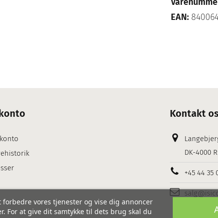
Varenumme
EAN:
84006
konto
Kontakt o
 konto
Langebjer
DK-4000 R
ehistorik
sser
+45 44 35 
salg@isic
 forbedre vores tjenester og vise dig annoncer
. For at give dit samtykke til dets brug skal du