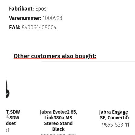
Fabrikant:
Epos
Varenummer:
1000998
EAN:
840064408004
Other customers also bought:
W
Jabra Evolve2 85,
Jabra Engage 45
W
Link380a MS
SE, Convertible
Stereo Stand
9655-523-111
Black