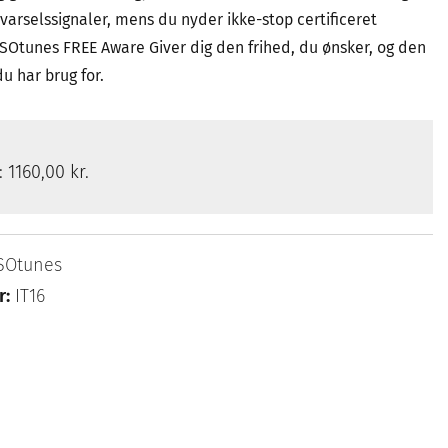
advarselssignaler, mens du nyder ikke-stop certificeret
ISOtunes FREE Aware Giver dig den frihed, du ønsker, og den
du har brug for.
s:
1160,00 kr.
SOtunes
r:
IT16