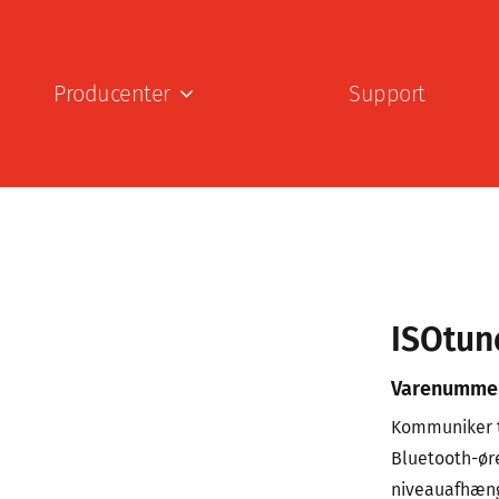
Producenter
Support
ISOtun
Varenumme
Kommuniker ty
Bluetooth-øre
niveauafhæng