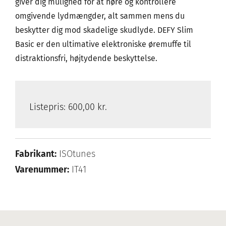
giver dig mulighed for at høre og kontrollere
omgivende lydmængder, alt sammen mens du
beskytter dig mod skadelige skudlyde. DEFY Slim
Basic er den ultimative elektroniske øremuffe til
distraktionsfri, højtydende beskyttelse.
Listepris:
600,00 kr.
Fabrikant:
ISOtunes
Varenummer:
IT41