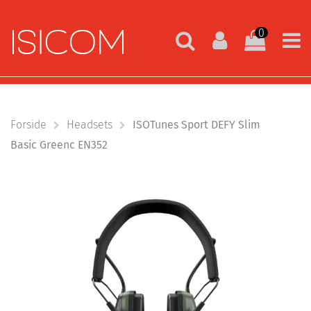
0
Forside
Headsets
ISOTunes Sport DEFY Slim
Basic Greenc EN352