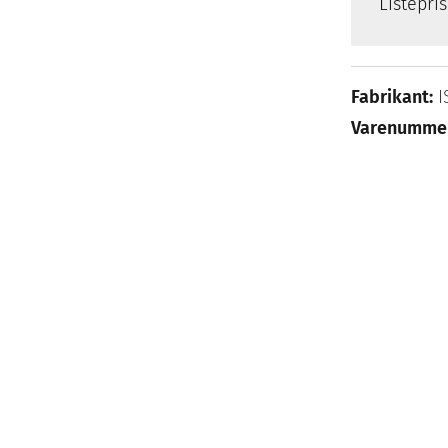
Listepri
Fabrikant:
I
Varenumme