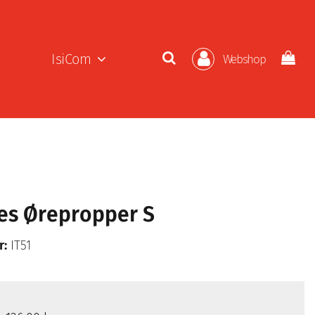
IsiCom
Webshop
es Ørepropper S
r:
IT51