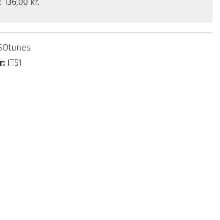
s:
136,00 kr.
SOtunes
r:
IT51