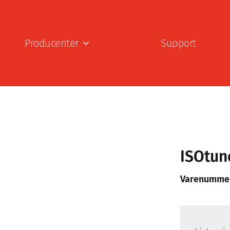
Producenter
Support
ISOtun
Varenumme