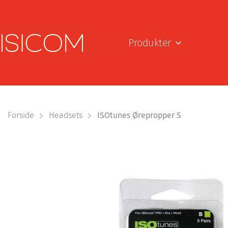
Produkter
Forside
Headsets
ISOtunes Ørepropper S