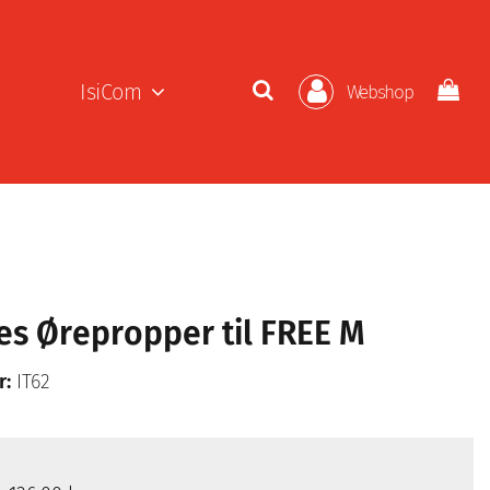
IsiCom
Webshop
es Ørepropper til FREE M
r:
IT62