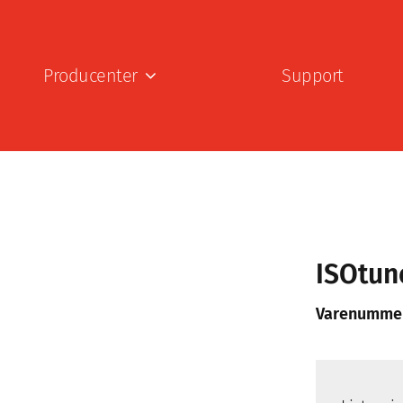
Producenter
Support
ISOtun
Varenumme