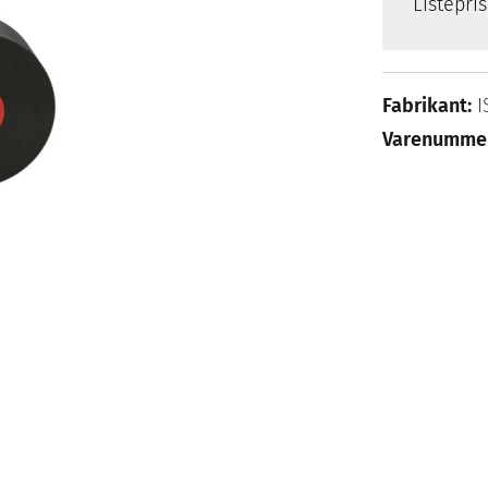
Listepri
Fabrikant:
I
Varenumme