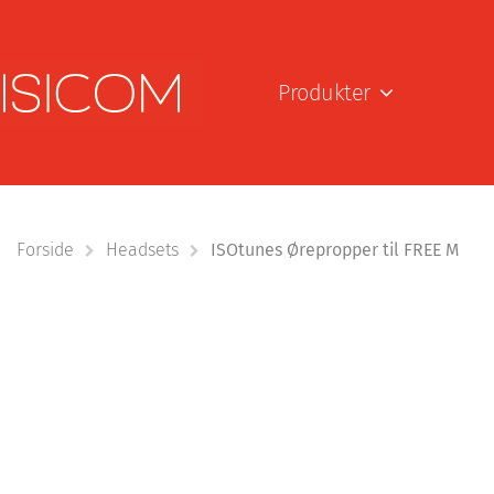
Produkter
Forside
Headsets
ISOtunes Ørepropper til FREE M