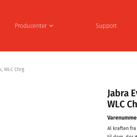
Producenter
Support
ck, WLC Chrg
Jabra E
WLC Ch
Varenumme
Al kraften fr
til dem, der