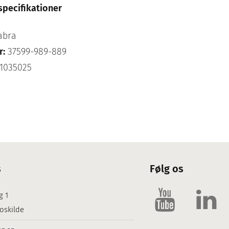
specifikationer
abra
r:
37599-989-889
1035025
s
Følg os
g 1
oskilde