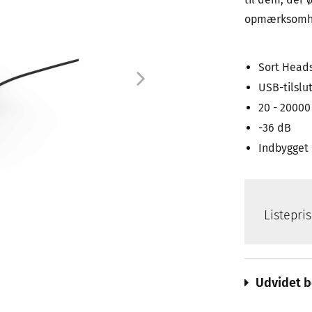
opmærksomhe
Sort Head
USB-tilslu
20 - 20000
-36 dB
Indbygget 
Listepri
Udvidet b