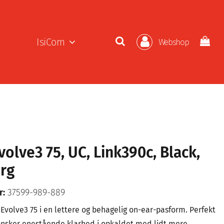
IsiCom
Webshop
volve3 75, UC, Link390c, Black,
rg
r:
37599-989-889
a Evolve3 75 i en lettere og behagelig on-ear-pasform. Perfekt
 ønsker enestående klarhed i opkaldet med lidt mere