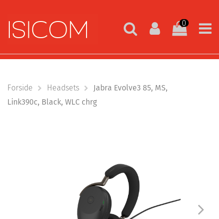
0
Forside
Headsets
Jabra Evolve3 85, MS,
Link390c, Black, WLC chrg