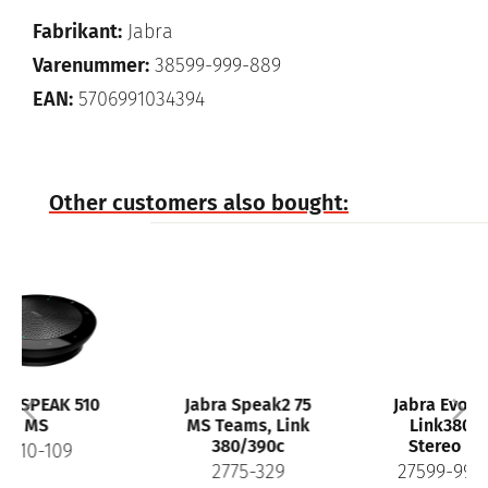
Fabrikant:
Jabra
Varenummer:
38599-999-889
EAN:
5706991034394
Other customers also bought:
10
Jabra Speak2 75
Jabra Evolve2 75,
MS Teams, Link
Link380c MS
380/390c
Stereo Black
2775-329
27599-999-899