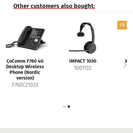
Other customers also bought:
På tilbud!
760 4G
IMPACT 1030
WH64 Dual UC
reless
1001132
1208673
ordic
n)
1033