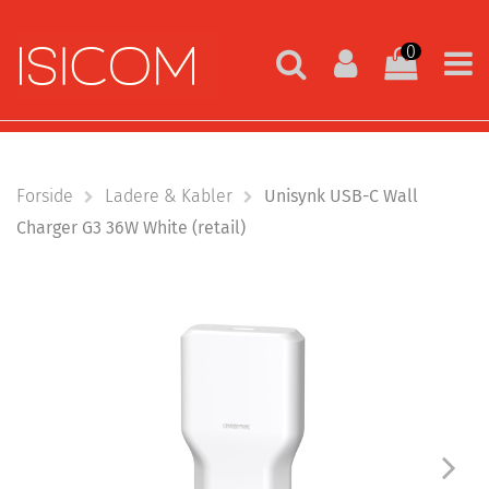
0
Forside
Ladere & Kabler
Unisynk USB-C Wall
Charger G3 36W White (retail)