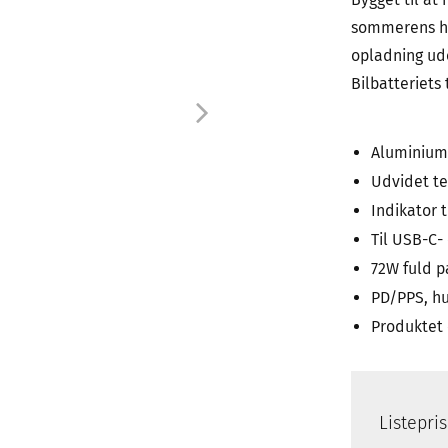
sommerens he
opladning ude
Bilbatteriets
Aluminium 
Udvidet t
Indikator t
Til USB-C-
72W fuld pa
PD/PPS, hu
Produktet 
Listepri