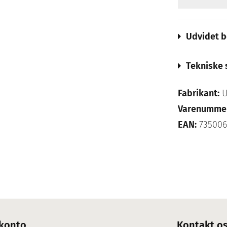
Udvidet b
Tekniske 
Fabrikant:
U
Varenumme
EAN:
735006
konto
Kontakt o