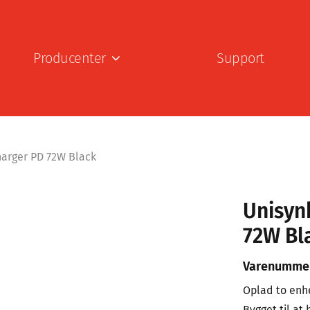
Producenter
Support
harger PD 72W Black
Unisyn
72W Bl
Varenumme
Oplad to enh
Bygget til at