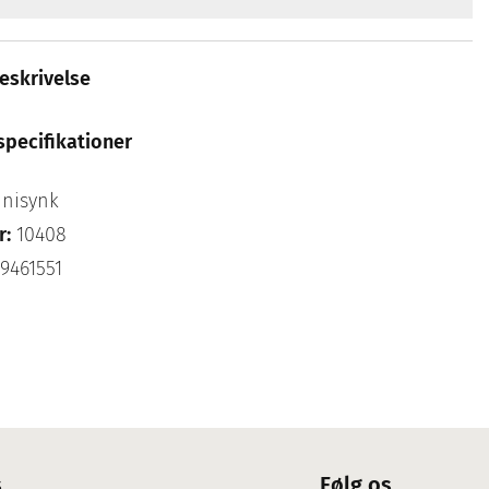
eskrivelse
specifikationer
nisynk
r:
10408
9461551
s
Følg os