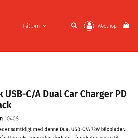
IsiCom
Webshop
k USB-C/A Dual Car Charger PD
ack
r:
10408
eder samtidigt med denne Dual USB-C/A 72W biloplader.
 håndtere ekstreme klimaforhold - fra iskolde vintre til