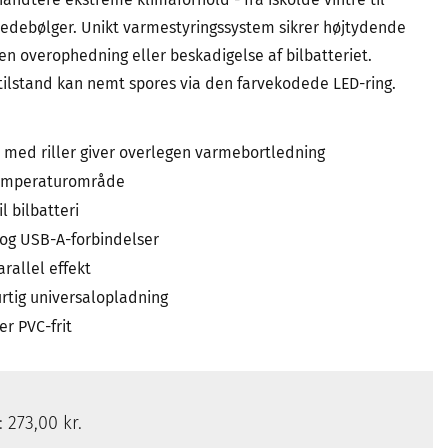
debølger. Unikt varmestyringssystem sikrer højtydende
n overophedning eller beskadigelse af bilbatteriet.
 tilstand kan nemt spores via den farvekodede LED-ring.
med riller giver overlegen varmebortledning
emperaturområde
il bilbatteri
 og USB-A-forbindelser
rallel effekt
rtig universalopladning
er PVC-frit
s:
273,00 kr.