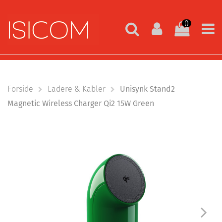
0
Forside
Ladere & Kabler
Unisynk Stand2
Magnetic Wireless Charger Qi2 15W Green