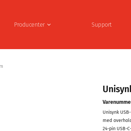
Producenter
Support
1m
Unisyn
Varenumme
Unisynk USB-C
med overhold
24-pin USB-C-