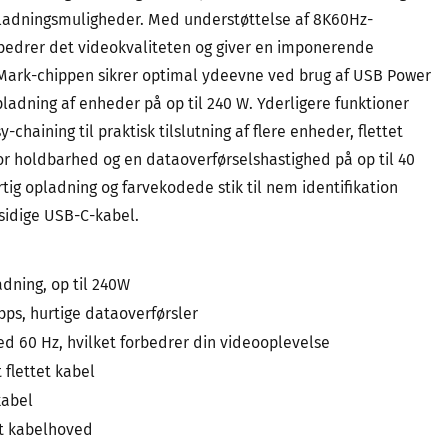
pladningsmuligheder. Med understøttelse af 8K60Hz-
rbedrer det videokvaliteten og giver en imponerende
-Mark-chippen sikrer optimal ydeevne ved brug af USB Power
opladning af enheder på op til 240 W. Yderligere funktioner
-chaining til praktisk tilslutning af flere enheder, flettet
or holdbarhed og en dataoverførselshastighed på op til 40
tig opladning og farvekodede stik til nem identifikation
sidige USB-C-kabel.
adning, op til 240W
Gbps, hurtige dataoverførsler
ved 60 Hz, hvilket forbedrer din videooplevelse
 flettet kabel
kabel
t kabelhoved