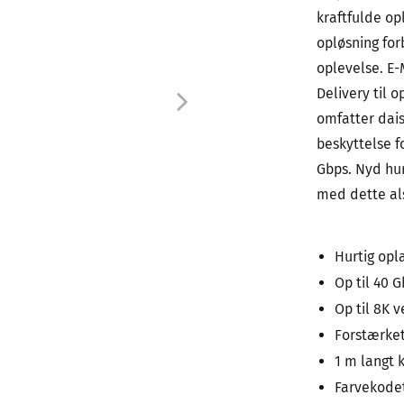
kraftfulde o
opløsning fo
oplevelse. E
Delivery til 
omfatter daisy
beskyttelse f
Gbps. Nyd hur
med dette al
Hurtig opl
Op til 40 
Op til 8K 
Forstærket
1 m langt 
Farvekode