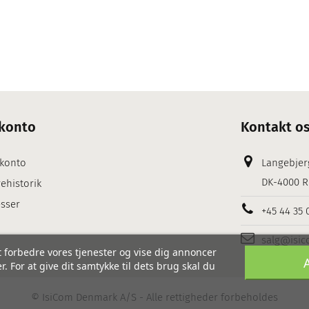
konto
Kontakt o
 konto
Langebjer
DK-4000 R
ehistorik
sser
+45 44 35 
salg@isic
 forbedre vores tjenester og vise dig annoncer
. For at give dit samtykke til dets brug skal du
©
IsiCom Denmark A/S
- Alle rettigheder forbeholdes