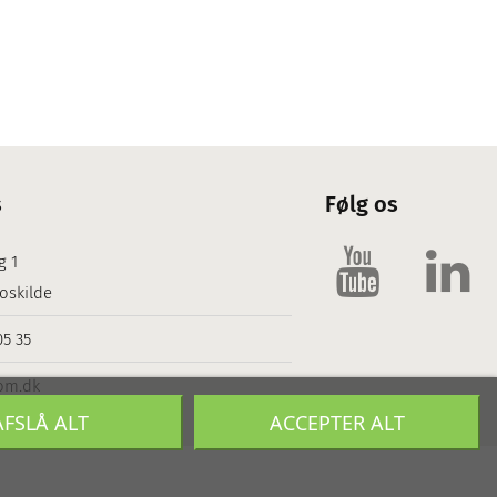
s
Følg os
g 1
oskilde
05 35
om.dk
AFSLÅ ALT
ACCEPTER ALT