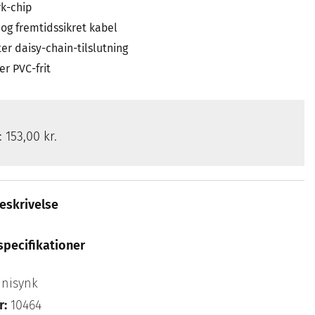
k-chip
 og fremtidssikret kabel
er daisy-chain-tilslutning
er PVC-frit
s:
153,00 kr.
eskrivelse
specifikationer
nisynk
r:
10464