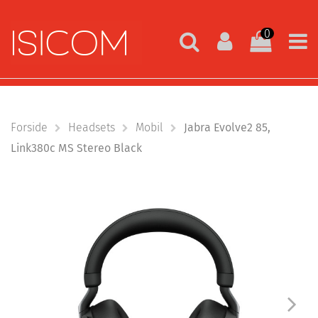
0
Forside
Headsets
Mobil
Jabra Evolve2 85,
Link380c MS Stereo Black