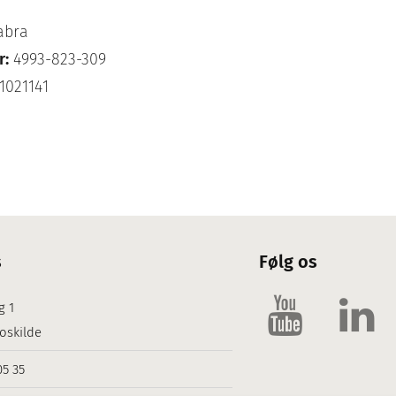
abra
r:
4993-823-309
1021141
s
Følg os
g 1
oskilde
05 35