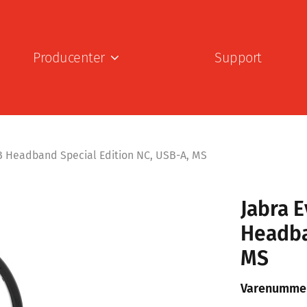
Producenter
Support
 Headband Special Edition NC, USB-A, MS
Jabra 
Headba
MS
Varenumme