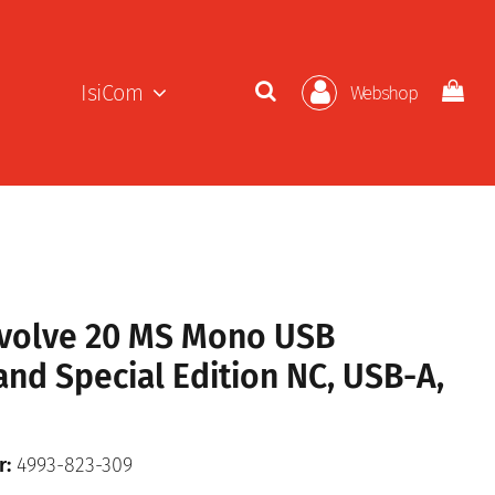
IsiCom
Webshop
Evolve 20 MS Mono USB
nd Special Edition NC, USB-A,
r:
4993-823-309