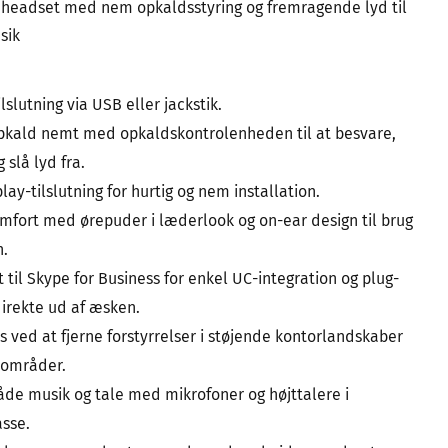
t headset med nem opkaldsstyring og fremragende lyd til
sik
ilslutning via USB eller jackstik.
pkald nemt med opkaldskontrolenheden til at besvare,
 slå lyd fra.
ay-tilslutning for hurtig og nem installation.
fort med ørepuder i læderlook og on-ear design til brug
n.
t til Skype for Business for enkel UC-integration og plug-
irekte ud af æsken.
s ved at fjerne forstyrrelser i støjende kontorlandskaber
områder.
både musik og tale med mikrofoner og højttalere i
sse.