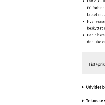
Lad dig – 
PC-forbind
tablet med
Hver varia
beskyttet 
Den diskre
den ikke er
Listepri
Udvidet b
Tekniske 