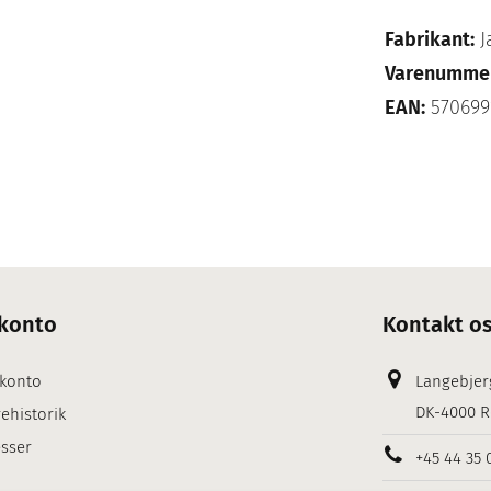
Fabrikant:
J
Varenumme
EAN:
570699
konto
Kontakt o
 konto
Langebjer
DK-4000 R
ehistorik
sser
+45 44 35 