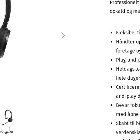
Professionel
opkald og mu
Fleksibel t
Håndter o
foretage og
Plug-and-pl
Heldagskom
hele dage
Certificere
and-play d
Bevar foku
med åbne 
Skabt til 
verdenskla