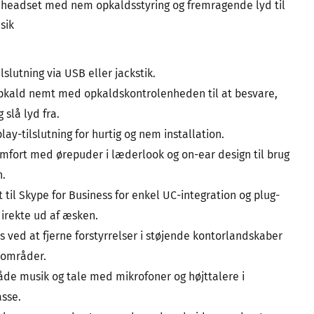
t headset med nem opkaldsstyring og fremragende lyd til
sik
ilslutning via USB eller jackstik.
pkald nemt med opkaldskontrolenheden til at besvare,
 slå lyd fra.
ay-tilslutning for hurtig og nem installation.
fort med ørepuder i læderlook og on-ear design til brug
n.
t til Skype for Business for enkel UC-integration og plug-
irekte ud af æsken.
s ved at fjerne forstyrrelser i støjende kontorlandskaber
områder.
både musik og tale med mikrofoner og højttalere i
sse.