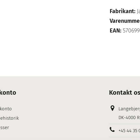
Fabrikant:
J
Varenumme
EAN:
570699
konto
Kontakt o
 konto
Langebjer
DK-4000 R
ehistorik
sser
+45 44 35 