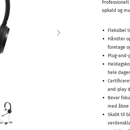
Professionel
opkald og mu
Fleksibel t
Håndter o
foretage og
Plug-and-pl
Heldagskom
hele dage
Certificere
and-play d
Bevar foku
med åbne 
Skabt til 
verdenskla