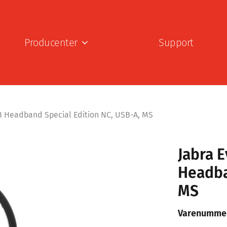
Producenter
Support
 Headband Special Edition NC, USB-A, MS
Jabra 
Headba
MS
Varenumme