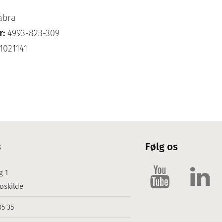
abra
r:
4993-823-309
1021141
s
Følg os
g 1
oskilde
05 35