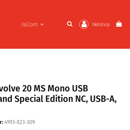
IsiCom
Webshop
Evolve 20 MS Mono USB
nd Special Edition NC, USB-A,
r:
4993-823-309