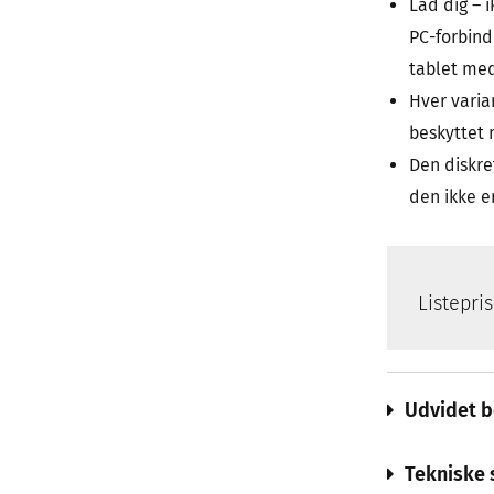
Lad dig – 
PC-forbind
tablet med
Hver varia
beskyttet 
Den diskre
den ikke er
Listepri
Udvidet b
Tekniske 