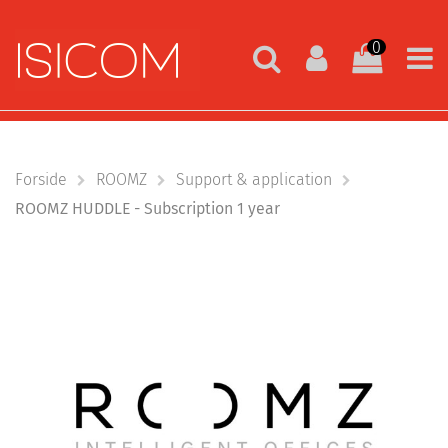
0
Forside
ROOMZ
Support & application
ROOMZ HUDDLE - Subscription 1 year