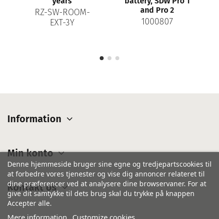
years
battery, SDW Pro 1
and Pro 2
RZ-SW-ROOM-
1000807
EXT-3Y
Information
Min konto
Denne hjemmeside bruger sine egne og tredjepartscookies til
at forbedre vores tjenester og vise dig annoncer relateret til
dine præferencer ved at analysere dine browservaner. For at
Kontakt os
give dit samtykke til dets brug skal du trykke på knappen
Accepter alle.
Mere information
Customize cookies