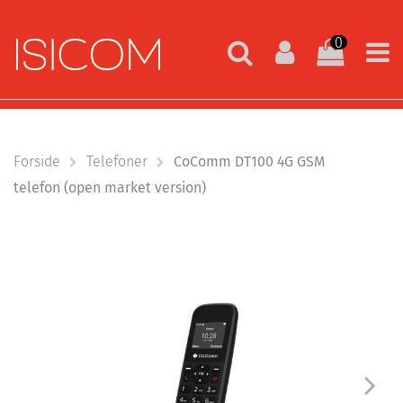
0
Forside
Telefoner
CoComm DT100 4G GSM
telefon (open market version)