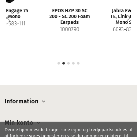
75
EPOS HZP 30 SC
Jabra Evolve 65
200 - SC 200 Foam
TE, Link 390a MS
Earpads
Mono Stand
1
1000790
6693-833-399
Information
Min konto
Denne hjemmeside bruger sine egne og tredjepartscookies til
at forbedre vores tjenester og vise dig annoncer relateret til