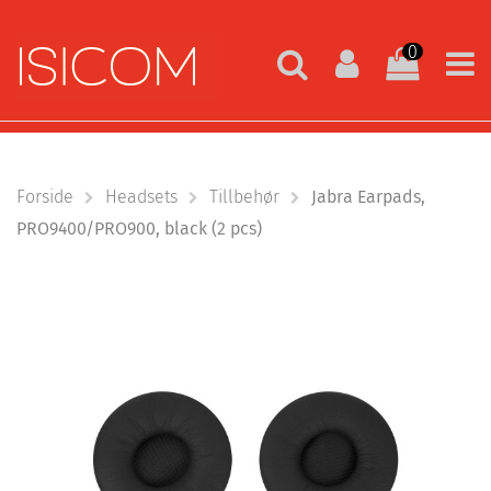
0
Forside
Headsets
Tillbehør
Jabra Earpads,
PRO9400/PRO900, black (2 pcs)