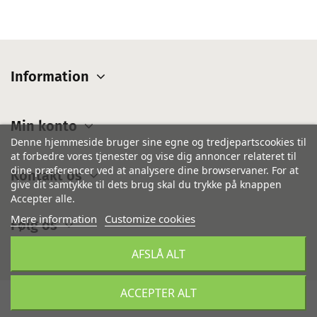
Information
Min konto
Denne hjemmeside bruger sine egne og tredjepartscookies til
at forbedre vores tjenester og vise dig annoncer relateret til
dine præferencer ved at analysere dine browservaner. For at
Kontakt os
give dit samtykke til dets brug skal du trykke på knappen
Accepter alle.
Mere information
Customize cookies
Følg os
AFSLÅ ALT
ACCEPTER ALT
©
IsiCom Denmark A/S
- Alle rettigheder forbeholdes