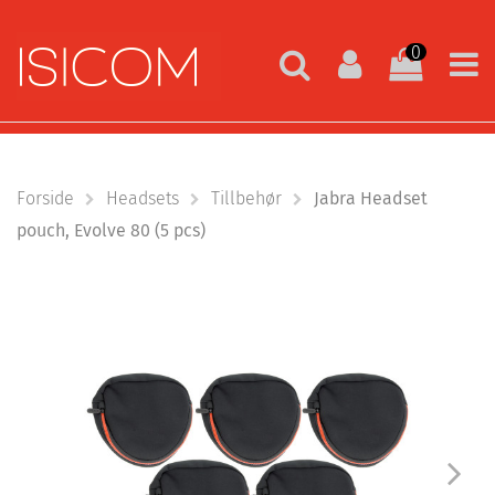
0
Forside
Headsets
Tillbehør
Jabra Headset
pouch, Evolve 80 (5 pcs)