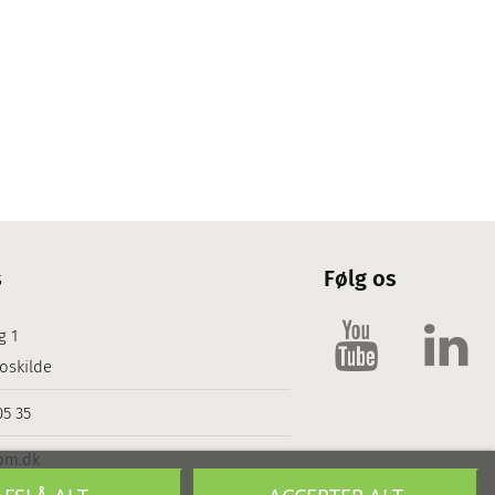
s
Følg os
g 1
oskilde
05 35
om.dk