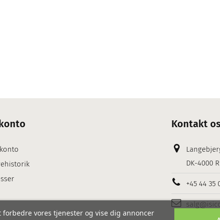
konto
Kontakt o
 konto
Langebjer
DK-4000 R
ehistorik
sser
+45 44 35 
salg@isic
 forbedre vores tjenester og vise dig annoncer