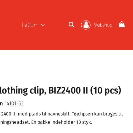
IsiCom
Webshop
lothing clip, BIZ2400 II (10 pcs)
r:
14101-52
iz 2400 II, med plads til navneskilt. Tøjclipsen kan bruges til
dningsheadset. En pakke indeholder 10 styk.