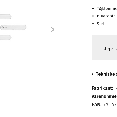
Tøjklemm
Bluetooth
Sort
Listepri
Tekniske 
Fabrikant:
J
Varenumme
EAN:
570699