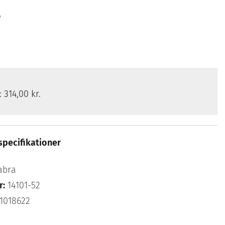
e
s:
314,00 kr.
specifikationer
abra
r:
14101-52
1018622