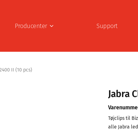
Producenter
Support
2400 II (10 pcs)
Jabra C
Varenumme
Tøjclips til B
alle Jabra le