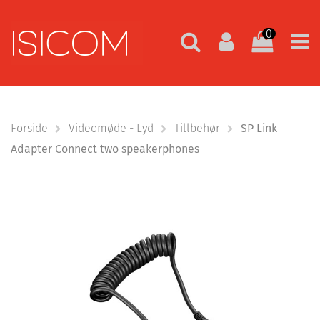
0
Forside
Videomøde - Lyd
Tillbehør
SP Link
Adapter Connect two speakerphones