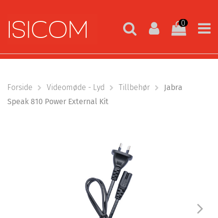
0
Forside
Videomøde - Lyd
Tillbehør
Jabra
Speak 810 Power External Kit