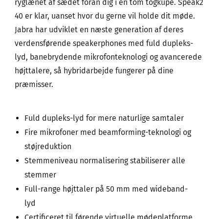
ryglænet af sædet foran dig i en tom togkupé. Speak2
40 er klar, uanset hvor du gerne vil holde dit møde.
Jabra har udviklet en næste generation af deres
verdensførende speakerphones med fuld dupleks-
lyd, banebrydende mikrofonteknologi og avancerede
højttalere, så hybridarbejde fungerer på dine
præmisser.
Fuld dupleks-lyd for mere naturlige samtaler
Fire mikrofoner med beamforming-teknologi og
støjreduktion
Stemmeniveau normalisering stabiliserer alle
stemmer
Full-range højttaler på 50 mm med wideband-
lyd
Certificeret til førende virtuelle mødeplatforme