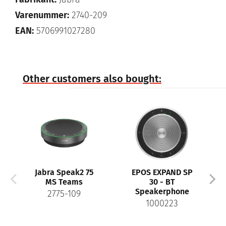
Varenummer:
2740-209
EAN:
5706991027280
Other customers also bought:
Jabra Speak2 75
EPOS EXPAND SP
Jabra E
MS Teams
30 - BT
Link3
Speakerphone
Stere
2775-109
1000223
26599-