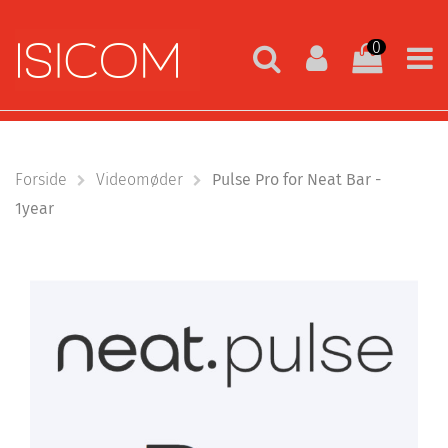
0
Forside
Videomøder
Pulse Pro for Neat Bar -
1year