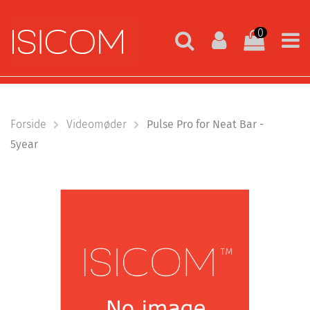
0
Forside
Videomøder
Pulse Pro for Neat Bar -
5year