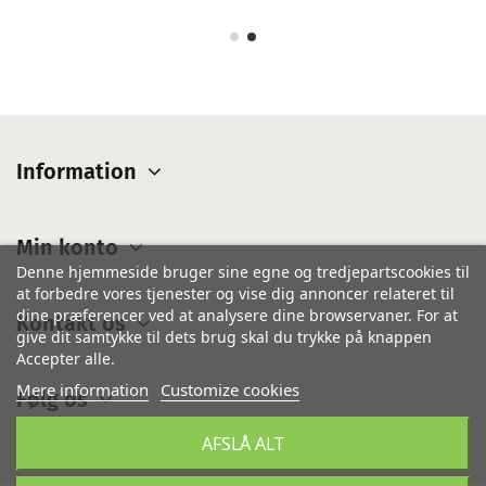
Information
Min konto
Denne hjemmeside bruger sine egne og tredjepartscookies til
at forbedre vores tjenester og vise dig annoncer relateret til
dine præferencer ved at analysere dine browservaner. For at
Kontakt os
give dit samtykke til dets brug skal du trykke på knappen
Accepter alle.
Mere information
Customize cookies
Følg os
AFSLÅ ALT