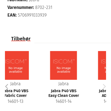
Varenummer:
8702-231
EAN:
5706991033939
Tilbehør
Jabra
Jabra
VBS
Jabra P40 VBS
Jabra P40 VBS
er
Easy Clean Cover
ADA Mount
3
14601-14
14601-16