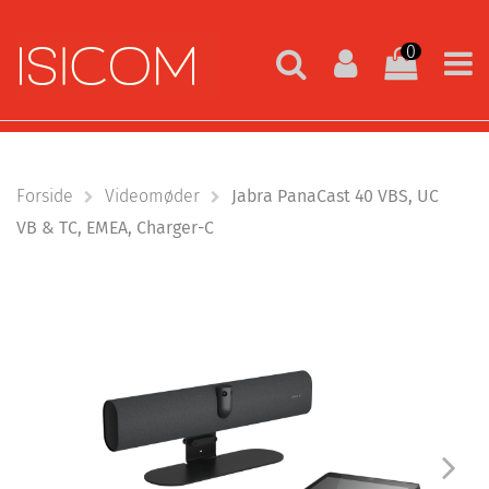
0
Forside
Videomøder
Jabra PanaCast 40 VBS, UC
VB & TC, EMEA, Charger-C