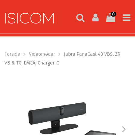
0
Forside
Videomøder
Jabra PanaCast 40 VBS, ZR
VB & TC, EMEA, Charger-C