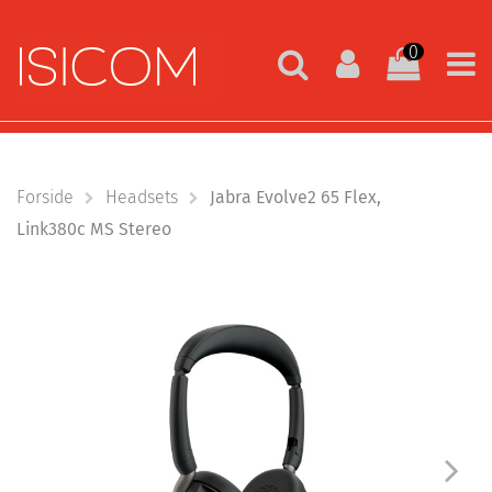
0
Forside
Headsets
Jabra Evolve2 65 Flex,
Link380c MS Stereo