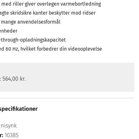
med riller giver overlegen varmebortledning
te skridsikre kanter beskytter mod ridser
il mange anvendelsesformål
-enheder
-through-opladningskapacitet
ved 60 Hz, hvilket forbedrer din videooplevelse
s:
564,00 kr.
specifikationer
nisynk
r:
10385