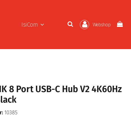
IsiCom
Webshop
K 8 Port USB-C Hub V2 4K60Hz
lack
r:
10385