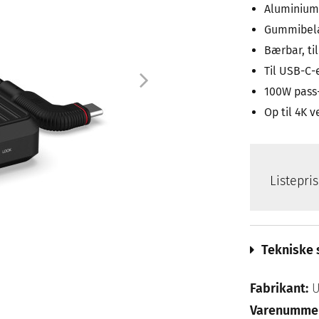
Aluminium 
Gummibelag
Bærbar, t
Til USB-C
100W pass
Op til 4K 
Listepri
Tekniske 
Fabrikant:
U
Varenumme