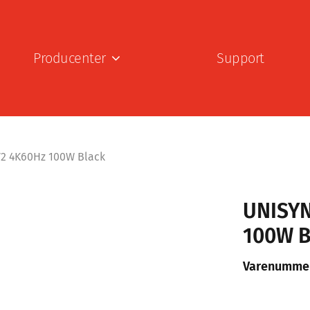
Producenter
Support
V2 4K60Hz 100W Black
UNISYN
100W B
Varenumme