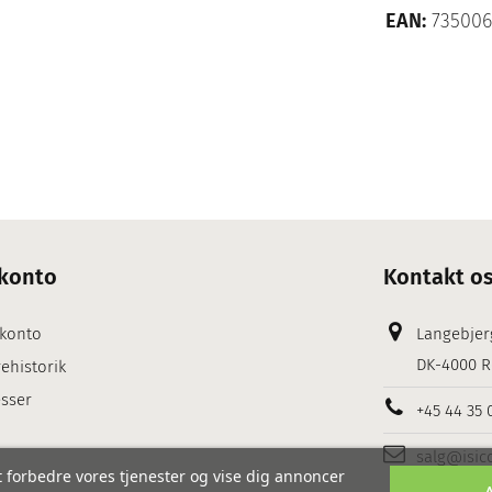
EAN:
735006
konto
Kontakt o
 konto
Langebjer
DK-4000 R
ehistorik
sser
+45 44 35 
salg@isic
 forbedre vores tjenester og vise dig annoncer