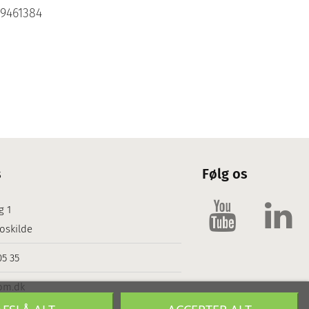
9461384
s
Følg os
g 1
oskilde
05 35
om.dk