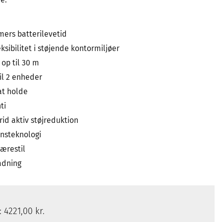
imers batterilevetid
leksibilitet i støjende kontormiljøer
 op til 30 m
til 2 enheder
at holde
ti
rid aktiv støjreduktion
nsteknologi
ærestil
adning
s:
4221,00 kr.