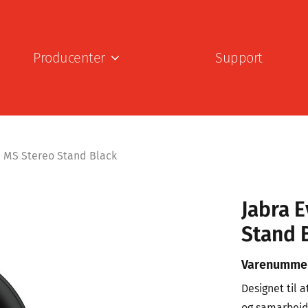
Producenter
Support
a MS Stereo Stand Black
Jabra 
Stand 
Varenumme
Designet til 
og samarbejd