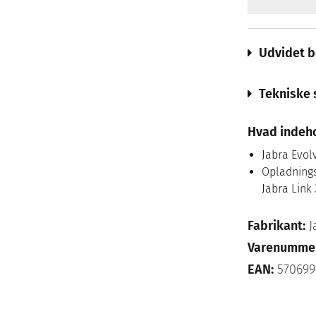
Udvidet b
Tekniske 
Hvad indeh
Jabra Evol
Opladnings
Jabra Link
Fabrikant:
J
Varenumme
EAN:
570699