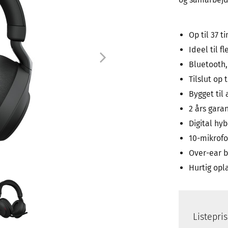
Op til 37 t
Ideel til f
Bluetooth,
Tilslut op 
Bygget til 
2 års garan
Digital hyb
10-mikrofo
Over-ear b
Hurtig opl
Listepri