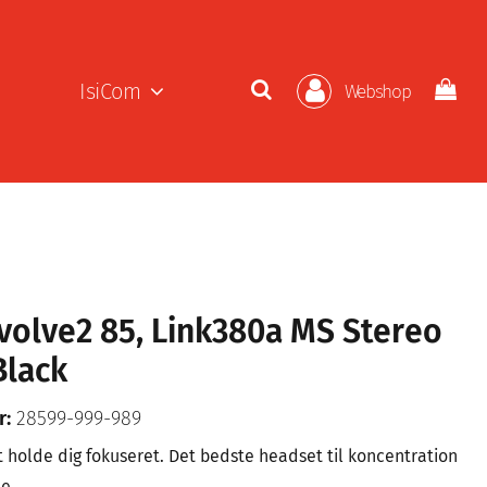
IsiCom
Webshop
Evolve2 85, Link380a MS Stereo
Black
r:
28599-999-989
at holde dig fokuseret. Det bedste headset til koncentration
e.