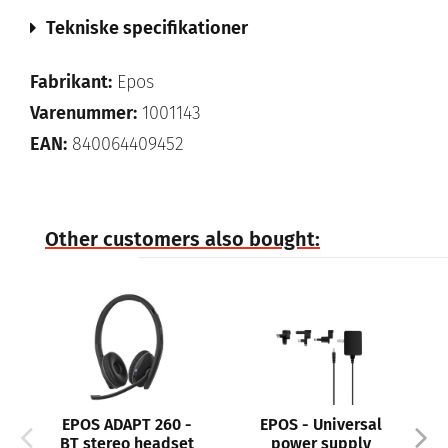
Tekniske specifikationer
Fabrikant:
Epos
Varenummer:
1001143
EAN:
840064409452
Other customers also bought:
 -
EPOS - Universal
Jabra Engage 75
et
power supply
SE, Stereo