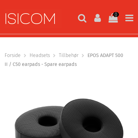
0
Forside
Headsets
Tillbehør
EPOS ADAPT 500
II / C50 earpads - Spare earpads