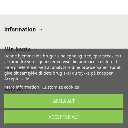
Information
Min konto
Denne hjemmeside bruger sine egne og tredjepartscookies til
at forbedre vores tjenester og vise dig annoncer relateret til
dine præferencer ved at analysere dine browservaner. For at
Kontakt os
give dit samtykke til dets brug skal du trykke på knappen
Accepter alle.
Mere information
Customize cookies
Følg os
AFSLÅ ALT
ACCEPTER ALT
©
IsiCom Denmark A/S
- Alle rettigheder forbeholdes