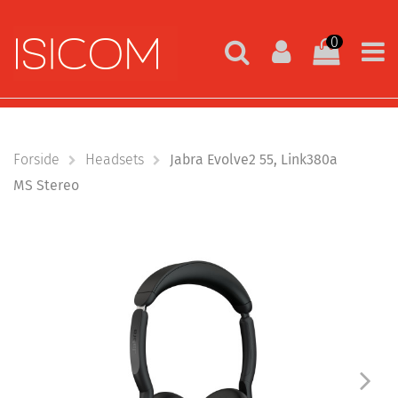
0
Forside
Headsets
Jabra Evolve2 55, Link380a
MS Stereo