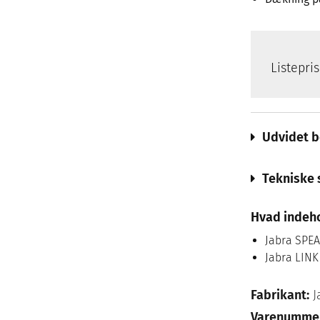
Listepri
Udvidet b
Tekniske 
Hvad indeh
Jabra SPEA
Jabra LINK
Fabrikant:
J
Varenumme