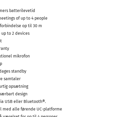
imers batterilevetid
meetings of up to 4 people
forbindelse op til 30 m
 up to 2 devices
st
ranty
tionel mikrofon
p
 dages standby
re samtaler
urtig opsætning
bærbart design
 via USB eller Bluetooth®.
l med alle førende UC-platforme
 værelset for op til 4 personer