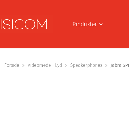
Produkter
Forside
Videomøde - Lyd
Speakerphones
Jabra SP