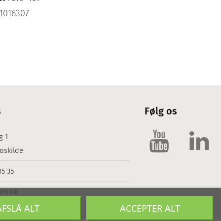
1016307
s
Følg os
g 1
oskilde
05 35
om.dk
AFSLÅ ALT
ACCEPTER ALT