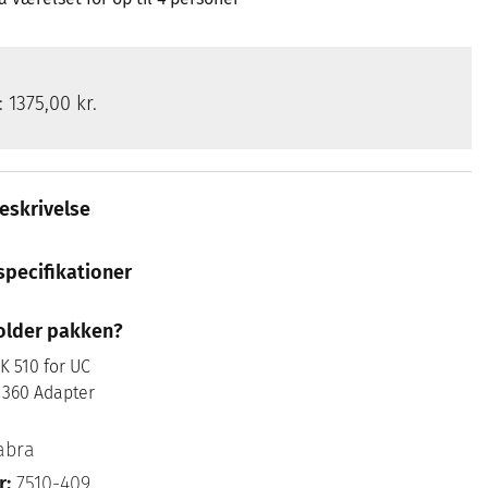
s:
1375,00 kr.
eskrivelse
specifikationer
older pakken?
K 510 for UC
 360 Adapter
abra
r:
7510-409