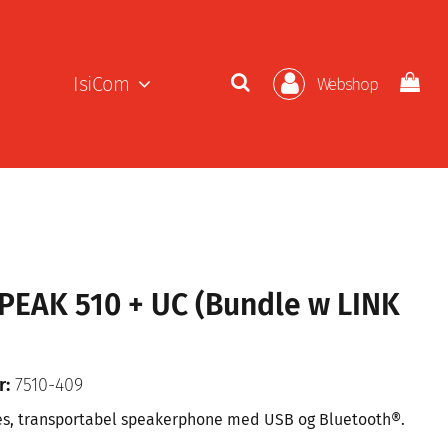
IsiCom
Webshop
SPEAK 510 + UC (Bundle w LINK
r:
7510-409
s, transportabel speakerphone med USB og Bluetooth®.