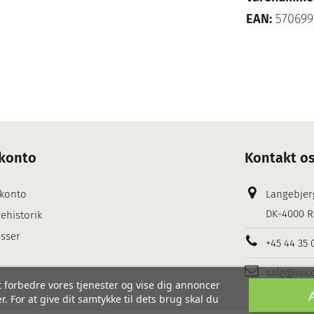
EAN:
570699
konto
Kontakt o
 konto
Langebjer
DK-4000 R
ehistorik
sser
+45 44 35 
salg@isic
 forbedre vores tjenester og vise dig annoncer
. For at give dit samtykke til dets brug skal du