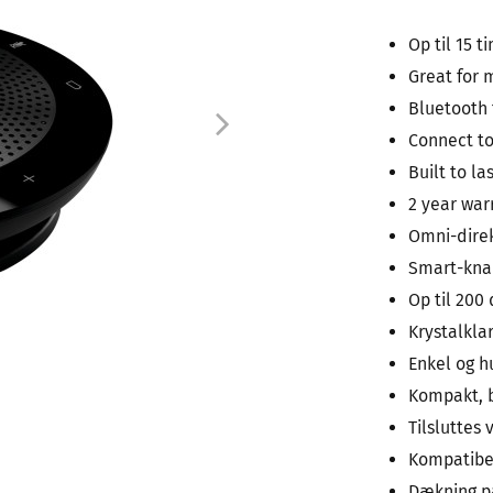
Op til 15 t
Great for 
Bluetooth 
Connect to
Built to la
2 year war
Omni-direk
Smart-kna
Op til 200
Krystalkla
Enkel og h
Kompakt, 
Tilsluttes
Kompatibe
Dækning på