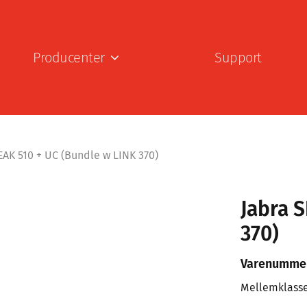
Producenter
Support
EAK 510 + UC (Bundle w LINK 370)
Jabra 
370)
Varenumme
Mellemklasse