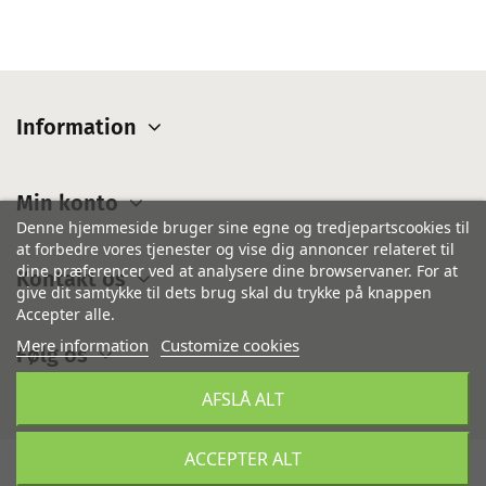
Information
Min konto
Denne hjemmeside bruger sine egne og tredjepartscookies til
at forbedre vores tjenester og vise dig annoncer relateret til
dine præferencer ved at analysere dine browservaner. For at
Kontakt os
give dit samtykke til dets brug skal du trykke på knappen
Accepter alle.
Mere information
Customize cookies
Følg os
AFSLÅ ALT
ACCEPTER ALT
©
IsiCom Denmark A/S
- Alle rettigheder forbeholdes