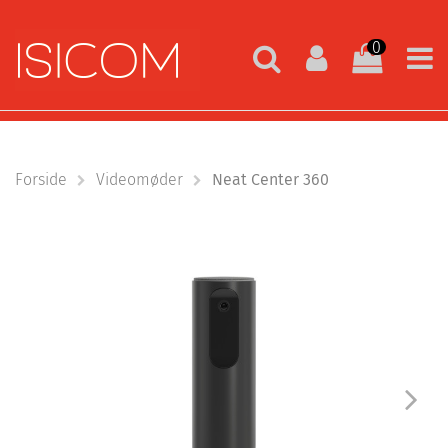
0
Forside
Videomøder
Neat Center 360