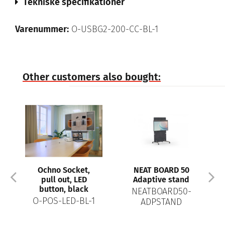
Tekniske specifikationer
Varenummer:
O-USBG2-200-CC-BL-1
Other customers also bought:
ocket,
NEAT BOARD 50
Neat Bar 2 w/o
t, LED
Adaptive stand
Neat Pad
 black
NEATBOARD50-
NEATBAR2-SE
ED-BL-1
ADPSTAND