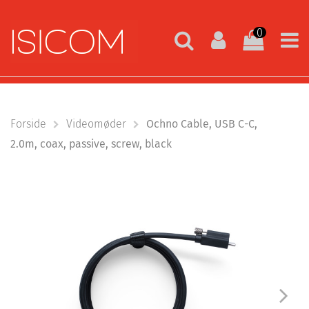
0
Forside
Videomøder
Ochno Cable, USB C-C,
2.0m, coax, passive, screw, black